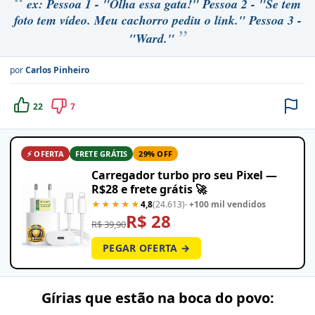
ex: Pessoa 1 - "Olha essa gata!" Pessoa 2 - "Se tem
foto tem vídeo. Meu cachorro pediu o link." Pessoa 3 -
"Ward."
por
Carlos Pinheiro
22
7
⚡ OFERTA
FRETE GRÁTIS
29% OFF
Carregador turbo pro seu Pixel —
R$28 e frete grátis 🚀
★★★★★
4,8
(24.613)
· +100 mil vendidos
R$ 28
R$ 39,90
PEGAR OFERTA →
Gírias que estão na boca do povo: