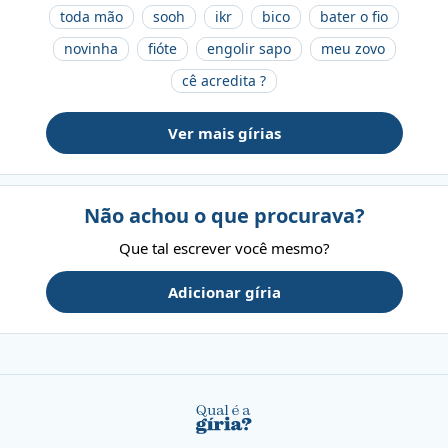
toda mão
sooh
ikr
bico
bater o fio
novinha
fióte
engolir sapo
meu zovo
cê acredita ?
Ver mais gírias
Não achou o que procurava?
Que tal escrever você mesmo?
Adicionar gíria