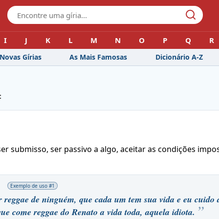
I
J
K
L
M
N
O
P
Q
R
Novas Gírias
As Mais Famosas
Dicionário A-Z
:
ser submisso, ser passivo a algo, aceitar as condições impo
Exemplo de uso #
1
 reggae de ninguém, que cada um tem sua vida e eu cuido 
ue come reggae do Renato a vida toda, aquela idiota.