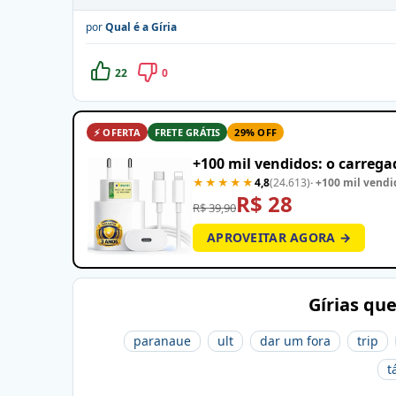
por
Qual é a Gíria
22
0
⚡ OFERTA
FRETE GRÁTIS
29% OFF
+100 mil vendidos: o carreg
★★★★★
4,8
(24.613)
· +100 mil vendi
R$ 28
R$ 39,90
APROVEITAR AGORA →
Gírias qu
paranaue
ult
dar um fora
trip
t