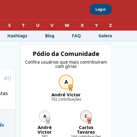
Login
S
T
U
V
W
X
Y
Z
Hashtags
Blog
FAQ
Galera
Pódio da Comunidade
Confira usuários que mais contribuíram
com gírias
#
0
A
stas
André Victor
702 contribuições
A
C
da
André
Carlos
Victor
Tavares
381
166 contribuições