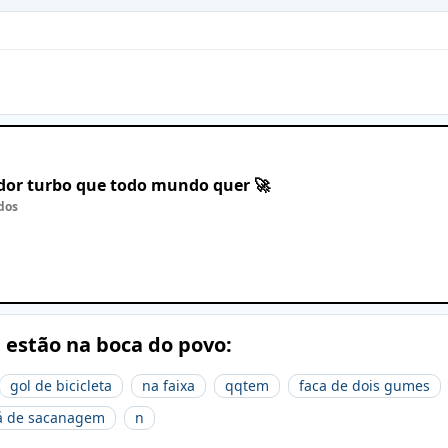
ador turbo que todo mundo quer 🚀
dos
e estão na boca do povo:
gol de bicicleta
na faixa
qqtem
faca de dois gumes
á de sacanagem
n