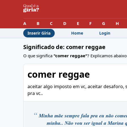
A
B
C
D
E
F
G
H
Inserir Gíria
Home
Login
Significado de: comer reggae
O que significa
"comer reggae"
? Explicamos abaixo
comer reggae
aceitar algo imposto em vc, aceitar desaforo, 
pra vc..
Minha mãe sempre fala pra eu não comer
minha.. Não vou ser igual a Marina q