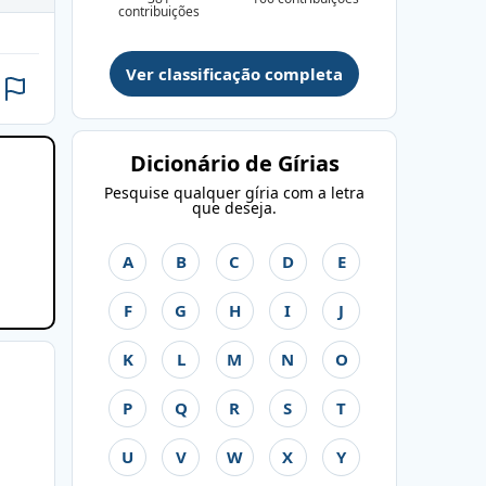
contribuições
Ver classificação completa
Dicionário de Gírias
Pesquise qualquer gíria com a letra
que deseja.
A
B
C
D
E
F
G
H
I
J
K
L
M
N
O
P
Q
R
S
T
U
V
W
X
Y