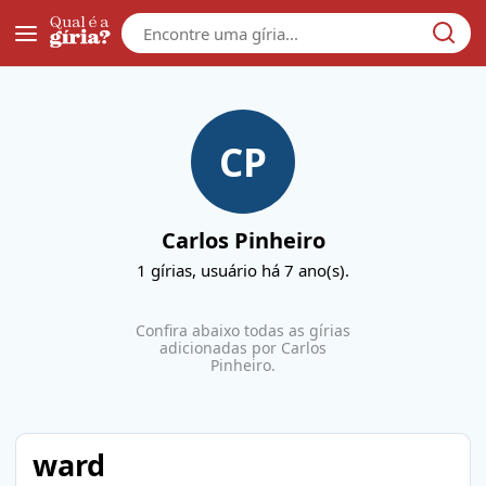
Galera
CP
Carlos Pinheiro
1
gírias, usuário
há 7 ano(s)
.
Confira abaixo todas as gírias
adicionadas por
Carlos
Pinheiro
.
ward