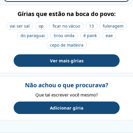
Gírias que estão na boca do povo:
vai ser sal
op
ficar no vácuo
13
fuleragem
do paraguai
tirou onda
é pank
eae
cepo de madeira
Ver mais gírias
Não achou o que procurava?
Que tal escrever você mesmo?
Adicionar gíria