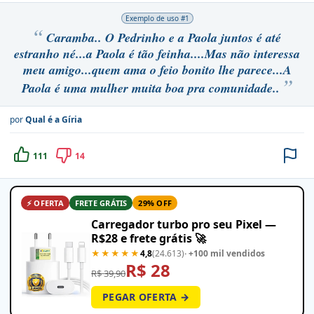
Exemplo de uso #
1
Caramba.. O Pedrinho e a Paola juntos é até
estranho né...a Paola é tão feinha....Mas não interessa
meu amigo...quem ama o feio bonito lhe parece...A
Paola é uma mulher muita boa pra comunidade..
por
Qual é a Gíria
111
14
⚡ OFERTA
FRETE GRÁTIS
29% OFF
Carregador turbo pro seu Pixel —
R$28 e frete grátis 🚀
★★★★★
4,8
(24.613)
· +100 mil vendidos
R$ 28
R$ 39,90
PEGAR OFERTA →