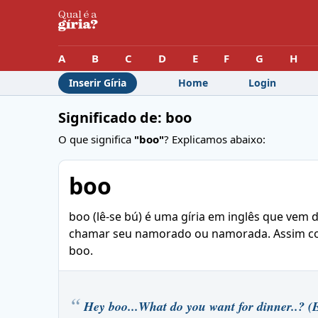
A
B
C
D
E
F
G
H
Inserir Gíria
Home
Login
Significado de: boo
O que significa
"boo"
? Explicamos abaixo:
boo
boo (lê-se bú) é uma gíria em inglês que vem 
chamar seu namorado ou namorada. Assim co
boo.
Hey boo...What do you want for dinner..? (E