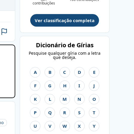
contribuições
Ver classificação completa
Dicionário de Gírias
Pesquise qualquer gíria com a letra
que deseja.
A
B
C
D
E
F
G
H
I
J
K
L
M
N
O
P
Q
R
S
T
ho
U
V
W
X
Y