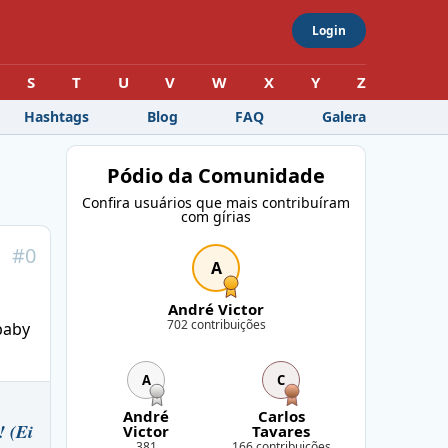
Login
S
T
U
V
W
X
Y
Z
Hashtags
Blog
FAQ
Galera
Pódio da Comunidade
Confira usuários que mais contribuíram
com gírias
#
0
A
André Victor
702 contribuições
baby
A
C
André
Carlos
! (Ei
Victor
Tavares
381
166 contribuições