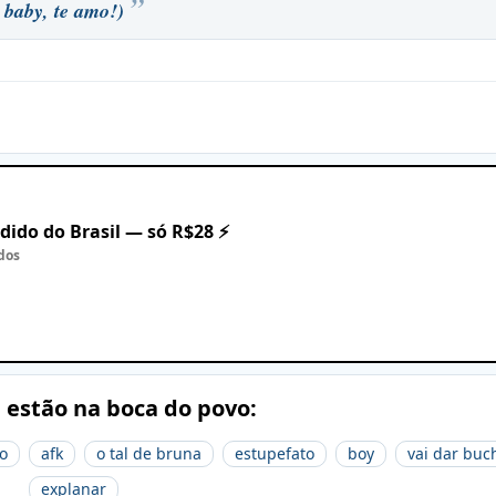
baby, te amo!)
dido do Brasil — só R$28 ⚡
dos
e estão na boca do povo:
o
afk
o tal de bruna
estupefato
boy
vai dar buc
explanar