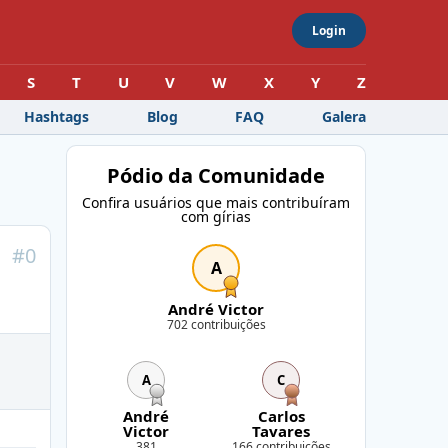
Login
S
T
U
V
W
X
Y
Z
Hashtags
Blog
FAQ
Galera
Pódio da Comunidade
Confira usuários que mais contribuíram
com gírias
#
0
A
André Victor
702 contribuições
A
C
André
Carlos
Victor
Tavares
381
166 contribuições