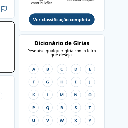
contribuições
Ver classificação completa
Dicionário de Gírias
Pesquise qualquer gíria com a letra
que deseja.
A
B
C
D
E
F
G
H
I
J
K
L
M
N
O
P
Q
R
S
T
U
V
W
X
Y