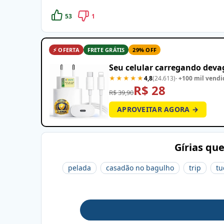
53
1
⚡ OFERTA
FRETE GRÁTIS
29% OFF
Seu celular carregando devag
★★★★★
4,8
(24.613)
· +100 mil vendi
R$ 28
R$ 39,90
APROVEITAR AGORA →
Gírias qu
pelada
casadão no bagulho
trip
tu