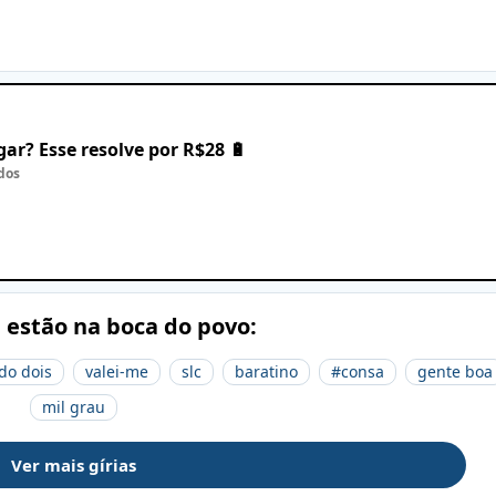
ar? Esse resolve por R$28 🔋
dos
e estão na boca do povo:
do dois
valei-me
slc
baratino
#consa
gente boa
mil grau
Ver mais gírias