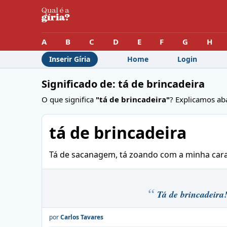
A
B
C
D
E
F
G
H
Inserir Gíria
Home
Login
Significado de: tá de brincadeira
O que significa
"tá de brincadeira"
? Explicamos ab
tá de brincadeira
Tá de sacanagem, tá zoando com a minha cara,
Tá de brincadeira
por
Carlos Tavares