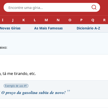
I
J
K
L
M
N
O
P
Q
R
Novas Gírias
As Mais Famosas
Dicionário A-Z
aixo:
 tá me tirando, etc.
Exemplo de uso #
1
! O preço da gasolina subiu de novo!