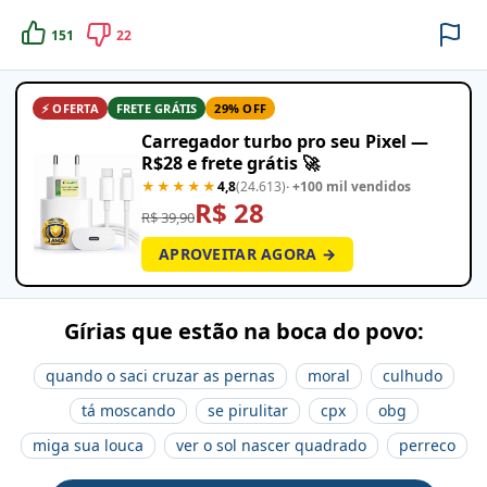
151
22
⚡ OFERTA
FRETE GRÁTIS
29% OFF
Carregador turbo pro seu Pixel —
R$28 e frete grátis 🚀
★★★★★
4,8
(24.613)
· +100 mil vendidos
R$ 28
R$ 39,90
APROVEITAR AGORA →
Gírias que estão na boca do povo:
quando o saci cruzar as pernas
moral
culhudo
tá moscando
se pirulitar
cpx
obg
miga sua louca
ver o sol nascer quadrado
perreco