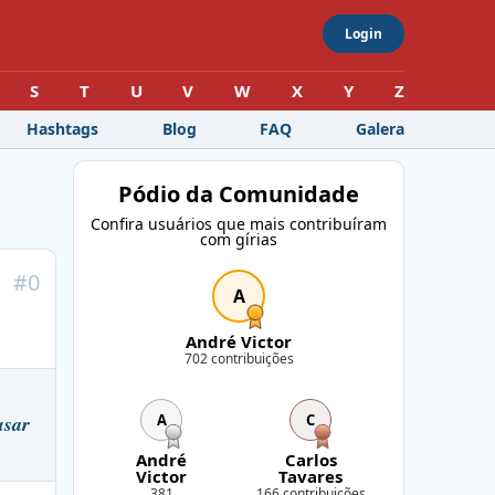
Login
S
T
U
V
W
X
Y
Z
Hashtags
Blog
FAQ
Galera
Pódio da Comunidade
Confira usuários que mais contribuíram
com gírias
#
0
A
"
André Victor
702 contribuições
A
C
usar
André
Carlos
Victor
Tavares
381
166 contribuições