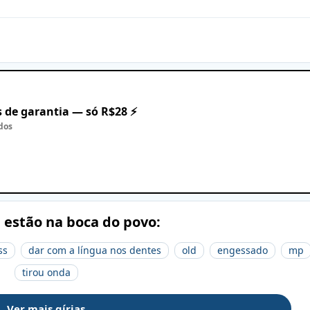
 de garantia — só R$28 ⚡
dos
e estão na boca do povo:
ss
dar com a língua nos dentes
old
engessado
mp
tirou onda
Ver mais gírias