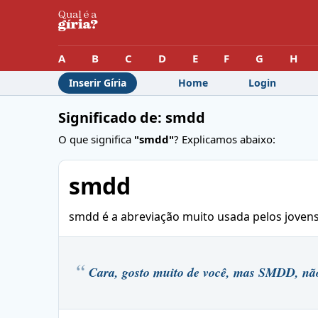
A
B
C
D
E
F
G
H
Inserir Gíria
Home
Login
Significado de: smdd
O que significa
"smdd"
? Explicamos abaixo:
smdd
smdd é a abreviação muito usada pelos jove
Cara, gosto muito de você, mas SMDD, não r