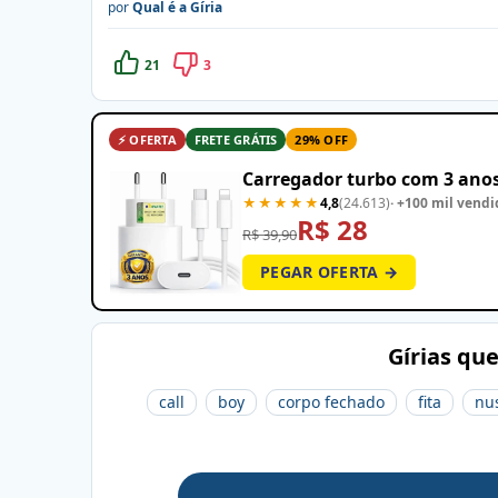
por
Qual é a Gíria
21
3
⚡ OFERTA
FRETE GRÁTIS
29% OFF
Carregador turbo com 3 anos
★★★★★
4,8
(24.613)
· +100 mil vendi
R$ 28
R$ 39,90
PEGAR OFERTA →
Gírias qu
call
boy
corpo fechado
fita
nu