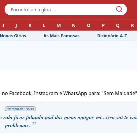
I
J
K
L
M
N
O
P
Q
R
Novas Gírias
As Mais Famosas
Dicionário A-Z
ns no Facebook, Instagram e WhatsApp para: "Sem Maldade
Exemplo de uso #
1
ola ficar falando mal dos meus amigos vei...isso vai te ca
problemas.