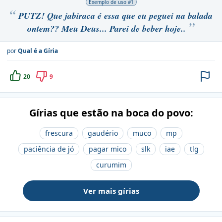
Exemplo de uso #
1
PUTZ! Que jabiraca é essa que eu peguei na balada
ontem?? Meu Deus... Parei de beber hoje..
por
Qual é a Gíria
20
9
Gírias que estão na boca do povo:
frescura
gaudério
muco
mp
paciência de jó
pagar mico
slk
iae
tlg
curumim
Ver mais gírias