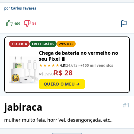
por
Carlos Tavares
109
31
⚡ OFERTA
FRETE GRÁTIS
29% OFF
Chega de bateria no vermelho no
seu Pixel 🔋
★★★★★
4,8
(24.613)
· +100 mil vendidos
R$ 28
R$ 39,90
QUERO O MEU →
jabiraca
#
1
mulher muito feia, horrível, desengonçada, etc..