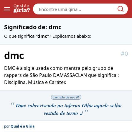
Galera
Significado de: dmc
O que significa
"dmc"
? Explicamos abaixo:
dmc
#
0
DMC é a sigla usada como mantra pelo grupo de
rappers de São Paulo DAMASSACLAN que significa :
Disciplina, Música e Caráter.
Exemplo de uso #
1
Dmc sobrevivendo no inferno Olha aquele velho
vestido de terno ♪
por
Qual é a Gíria