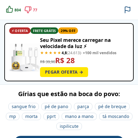
804
77
⚡ OFERTA
FRETE GRÁTIS
29% OFF
Seu Pixel merece carregar na
velocidade da luz ⚡
★★★★★
4,8
(24.613)
· +100 mil vendidos
R$ 28
R$ 39,90
PEGAR OFERTA →
Gírias que estão na boca do povo:
sangue frio
pé de pano
parça
pé de breque
mp
morta
pprt
mano a mano
tá moscando
ispilicute