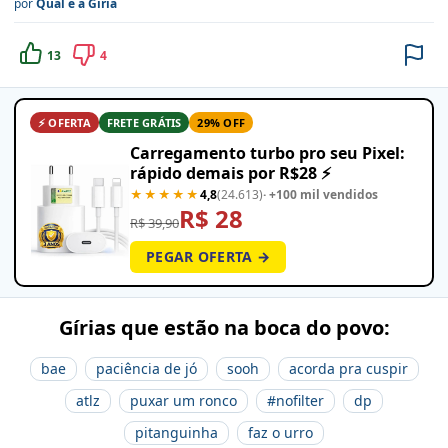
por
Qual é a Gíria
13
4
⚡ OFERTA
FRETE GRÁTIS
29% OFF
Carregamento turbo pro seu Pixel:
rápido demais por R$28 ⚡
★★★★★
4,8
(24.613)
· +100 mil vendidos
R$ 28
R$ 39,90
PEGAR OFERTA →
Gírias que estão na boca do povo:
bae
paciência de jó
sooh
acorda pra cuspir
atlz
puxar um ronco
#nofilter
dp
pitanguinha
faz o urro