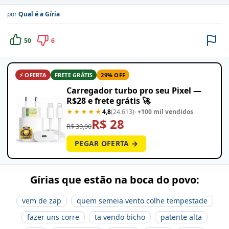
por
Qual é a Gíria
50
6
⚡ OFERTA
FRETE GRÁTIS
29% OFF
Carregador turbo pro seu Pixel —
R$28 e frete grátis 🚀
★★★★★
4,8
(24.613)
· +100 mil vendidos
R$ 28
R$ 39,90
PEGAR OFERTA →
Gírias que estão na boca do povo:
vem de zap
quem semeia vento colhe tempestade
fazer uns corre
ta vendo bicho
patente alta