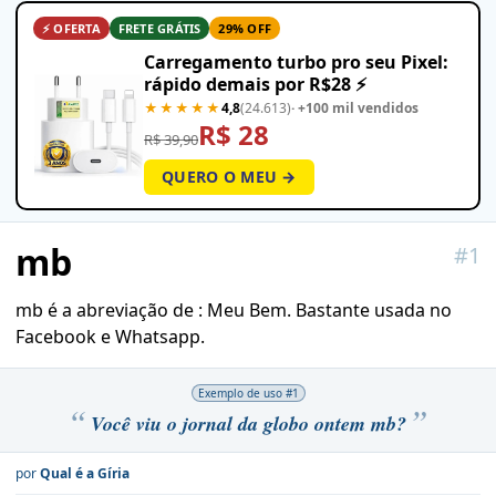
⚡ OFERTA
FRETE GRÁTIS
29% OFF
Carregamento turbo pro seu Pixel:
rápido demais por R$28 ⚡
★★★★★
4,8
(24.613)
· +100 mil vendidos
R$ 28
R$ 39,90
QUERO O MEU →
mb
#
1
mb é a abreviação de : Meu Bem. Bastante usada no
Facebook e Whatsapp.
Exemplo de uso #
1
Você viu o jornal da globo ontem mb?
por
Qual é a Gíria