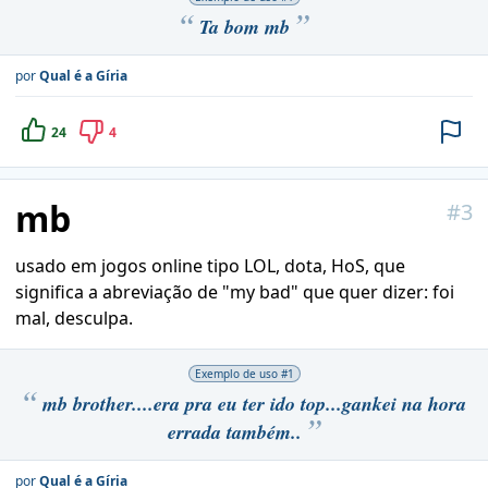
Ta bom mb
por
Qual é a Gíria
24
4
mb
#
3
usado em jogos online tipo LOL, dota, HoS, que
significa a abreviação de "my bad" que quer dizer: foi
mal, desculpa.
Exemplo de uso #
1
mb brother....era pra eu ter ido top...gankei na hora
errada também..
por
Qual é a Gíria