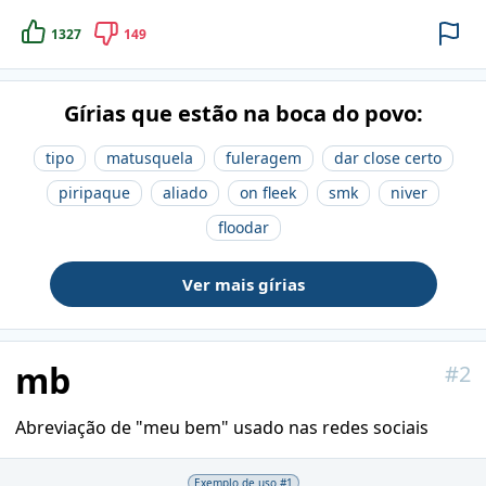
1327
149
Gírias que estão na boca do povo:
tipo
matusquela
fuleragem
dar close certo
piripaque
aliado
on fleek
smk
niver
floodar
Ver mais gírias
mb
#
2
Abreviação de "meu bem" usado nas redes sociais
Exemplo de uso #
1