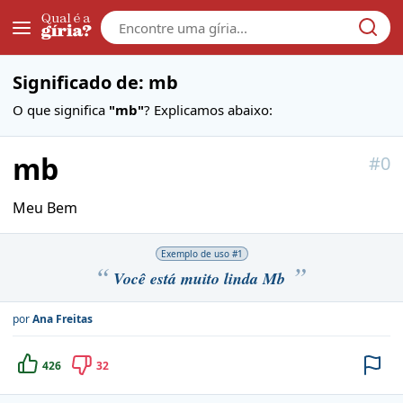
Galera
Significado de: mb
O que significa
"mb"
? Explicamos abaixo:
mb
#
0
Meu Bem
Exemplo de uso #
1
Você está muito linda Mb
por
Ana Freitas
426
32