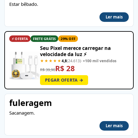
Estar bêbado.
Ler mais
⚡ OFERTA
FRETE GRÁTIS
29% OFF
Seu Pixel merece carregar na
velocidade da luz ⚡
★★★★★
4,8
(24.613)
· +100 mil vendidos
R$ 28
R$ 39,90
PEGAR OFERTA →
fuleragem
Sacanagem.
Ler mais