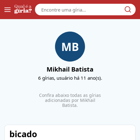
Galera
MB
Mikhail Batista
6
gírias, usuário
há 11 ano(s)
.
Confira abaixo todas as gírias
adicionadas por
Mikhail
Batista
.
bicado