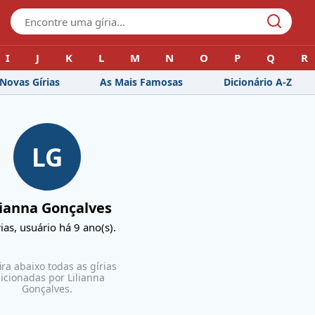
I
J
K
L
M
N
O
P
Q
R
Novas Gírias
As Mais Famosas
Dicionário A-Z
LG
lianna Gonçalves
ias, usuário
há 9 ano(s)
.
ira abaixo todas as gírias
icionadas por
Lilianna
Gonçalves
.