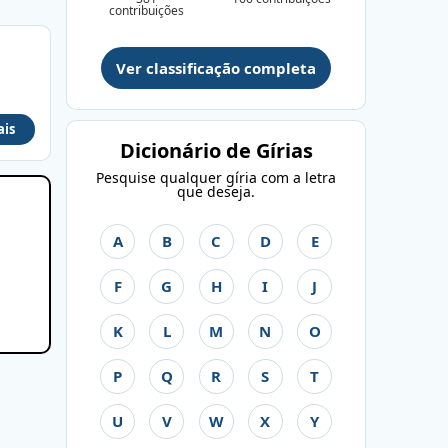
contribuições
Ver classificação completa
ais
Dicionário de Gírias
Pesquise qualquer gíria com a letra
que deseja.
A
B
C
D
E
F
G
H
I
J
K
L
M
N
O
P
Q
R
S
T
U
V
W
X
Y