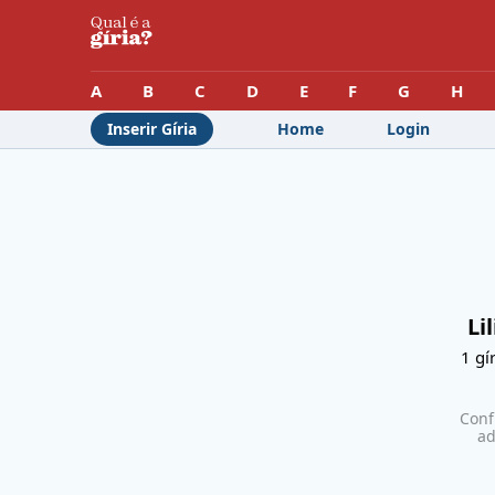
A
B
C
D
E
F
G
H
Inserir Gíria
Home
Login
Li
1
gír
Conf
ad