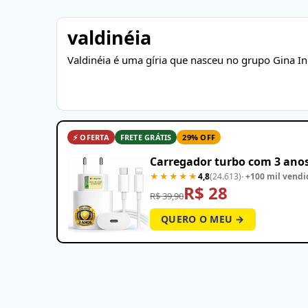
valdinéia
Valdinéia é uma gíria que nasceu no grupo Gina 
⚡ OFERTA
FRETE GRÁTIS
29% OFF
Carregador turbo com 3 anos
★★★★★
4,8
(24.613)
· +100 mil vendi
R$ 28
R$ 39,90
QUERO O MEU →