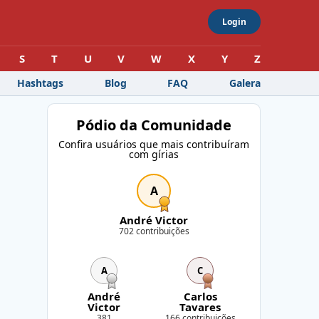
Login
S
T
U
V
W
X
Y
Z
Hashtags
Blog
FAQ
Galera
Pódio da Comunidade
Confira usuários que mais contribuíram
com gírias
A
André Victor
702 contribuições
A
C
André
Carlos
Victor
Tavares
381
166 contribuições