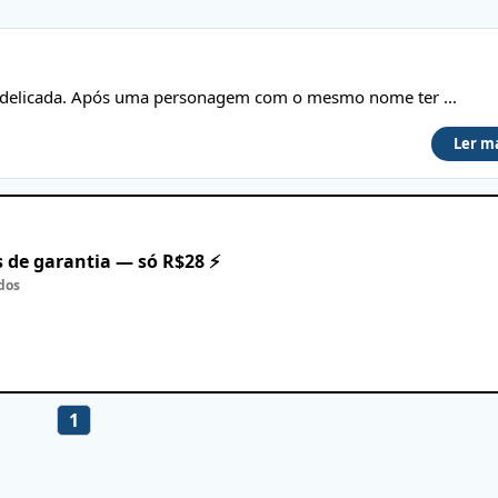
Indelicada. Após uma personagem com o mesmo nome ter ...
Ler m
 de garantia — só R$28 ⚡
dos
1