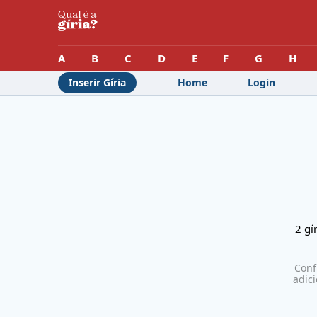
A
B
C
D
E
F
G
H
Inserir Gíria
Home
Login
2
gír
Conf
adic