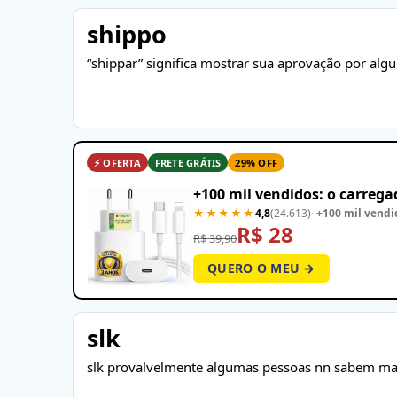
shippo
“shippar” significa mostrar sua aprovação por algu
⚡ OFERTA
FRETE GRÁTIS
29% OFF
+100 mil vendidos: o carreg
★★★★★
4,8
(24.613)
· +100 mil vendi
R$ 28
R$ 39,90
QUERO O MEU →
slk
slk provalvelmente algumas pessoas nn sabem mas SLK