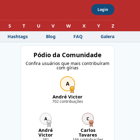
Login
S
T
U
V
W
X
Y
Z
Hashtags
Blog
FAQ
Galera
Pódio da Comunidade
Confira usuários que mais contribuíram
com gírias
A
André Victor
702 contribuições
A
C
André
Carlos
Victor
Tavares
381
166 contribuições