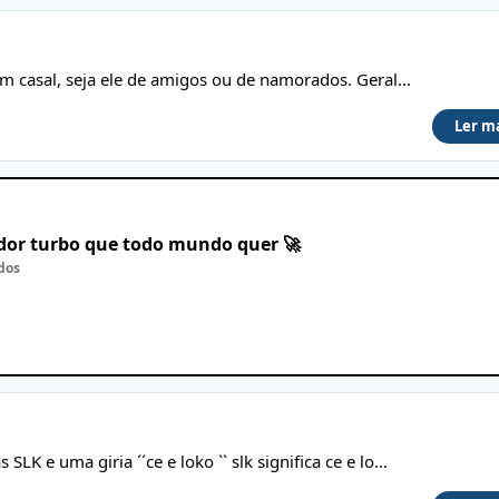
m casal, seja ele de amigos ou de namorados. Geral...
Ler m
ador turbo que todo mundo quer 🚀
dos
 e uma giria ´´ce e loko `` slk significa ce e lo...