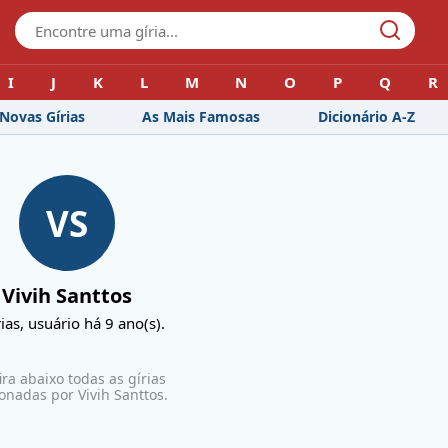
I
J
K
L
M
N
O
P
Q
R
Novas Gírias
As Mais Famosas
Dicionário A-Z
VS
Vivih Santtos
ias, usuário
há 9 ano(s)
.
ira abaixo todas as gírias
ionadas por
Vivih Santtos
.