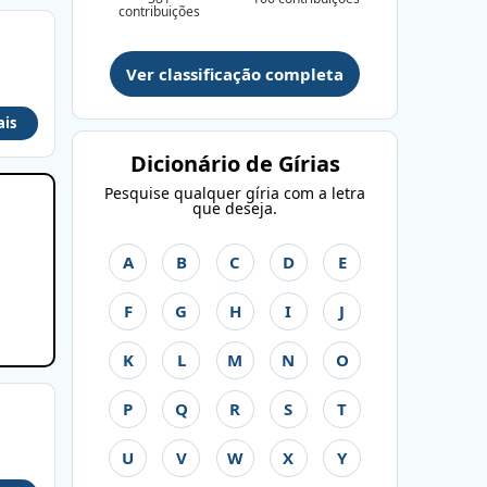
contribuições
Ver classificação completa
ais
Dicionário de Gírias
Pesquise qualquer gíria com a letra
que deseja.
A
B
C
D
E
F
G
H
I
J
K
L
M
N
O
P
Q
R
S
T
U
V
W
X
Y