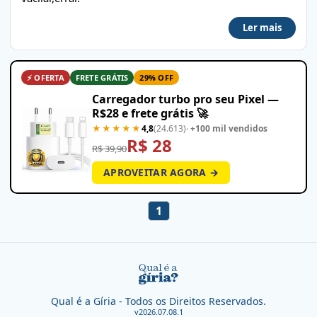
Ler mais
⚡ OFERTA
FRETE GRÁTIS
29% OFF
Carregador turbo pro seu Pixel —
R$28 e frete grátis 🚀
★★★★★
4,8
(24.613)
· +100 mil vendidos
R$ 28
R$ 39,90
APROVEITAR AGORA →
1
Qual é a Gíria - Todos os Direitos Reservados.
v2026.07.08.1