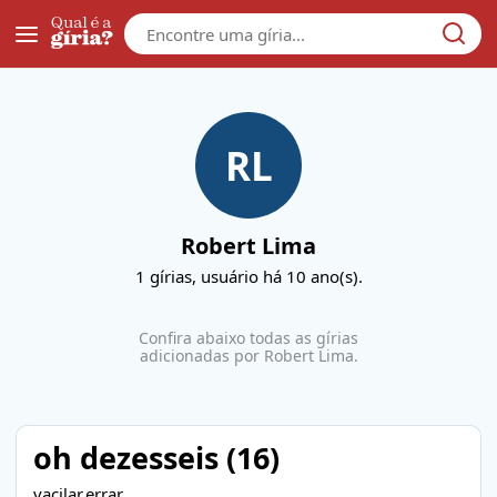
Galera
RL
Robert Lima
1
gírias, usuário
há 10 ano(s)
.
Confira abaixo todas as gírias
adicionadas por
Robert Lima
.
oh dezesseis (16)
vacilar,errar.