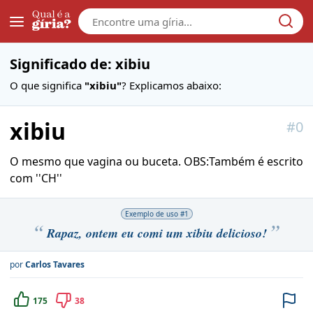
Galera
Significado de: xibiu
O que significa
"xibiu"
? Explicamos abaixo:
xibiu
#
0
O mesmo que vagina ou buceta. OBS:Também é escrito
com ''CH''
Exemplo de uso #
1
Rapaz, ontem eu comi um xibiu delicioso!
por
Carlos Tavares
175
38