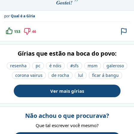
Gostei!
por
Qual é a Gíria
153
46
Gírias que estão na boca do povo:
resenha
pc
é nóis
#sfs
msm
galeroso
corona vairus
de rocha
lul
ficar á bangu
Ver mais gírias
Não achou o que procurava?
Que tal escrever você mesmo?