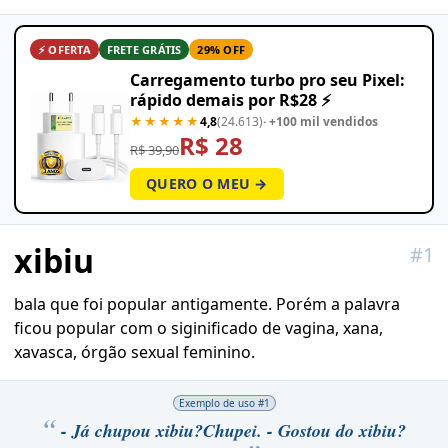
⚡ OFERTA
FRETE GRÁTIS
29% OFF
Carregamento turbo pro seu Pixel:
rápido demais por R$28 ⚡
★★★★★
4,8
(24.613)
· +100 mil vendidos
R$ 28
R$ 39,90
QUERO O MEU →
xibiu
#
1
bala que foi popular antigamente. Porém a palavra
ficou popular com o siginificado de vagina, xana,
xavasca, órgão sexual feminino.
Exemplo de uso #
1
- Já chupou xibiu?Chupei. - Gostou do xibiu?