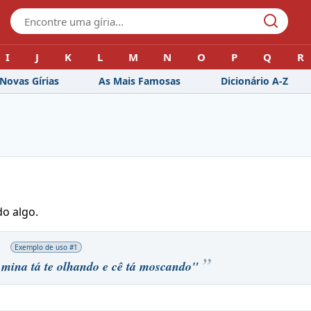
I
J
K
L
M
N
O
P
Q
R
Novas Gírias
As Mais Famosas
Dicionário A-Z
o algo.
Exemplo de uso #
1
mina tá te olhando e cê tá moscando"