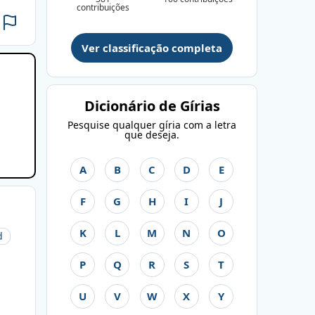
contribuições
Ver classificação completa
Dicionário de Gírias
Pesquise qualquer gíria com a letra
que deseja.
A
B
C
D
E
F
G
H
I
J
K
L
M
N
O
d
P
Q
R
S
T
U
V
W
X
Y