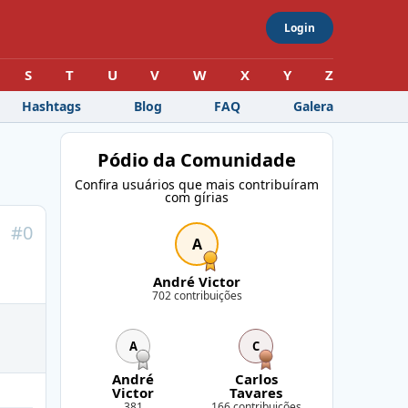
Login
S
T
U
V
W
X
Y
Z
Hashtags
Blog
FAQ
Galera
Pódio da Comunidade
Confira usuários que mais contribuíram
com gírias
#
0
A
André Victor
702 contribuições
A
C
André
Carlos
Victor
Tavares
381
166 contribuições