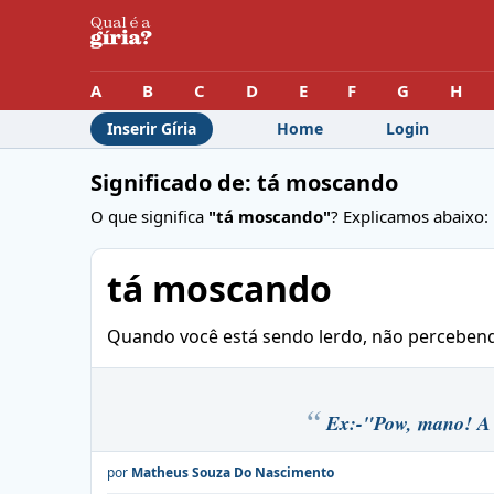
A
B
C
D
E
F
G
H
Inserir Gíria
Home
Login
Significado de: tá moscando
O que significa
"tá moscando"
? Explicamos abaixo:
tá moscando
Quando você está sendo lerdo, não percebend
Ex:-"Pow, mano! A 
por
Matheus Souza Do Nascimento