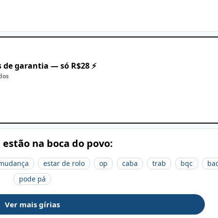
 de garantia — só R$28 ⚡
dos
e estão na boca do povo:
a mudança
estar de rolo
op
caba
trab
bqc
ba
pode pá
Ver mais gírias