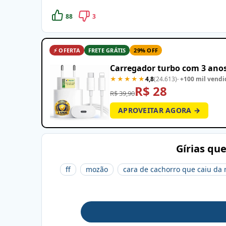
88
3
⚡ OFERTA
FRETE GRÁTIS
29% OFF
Carregador turbo com 3 anos
★★★★★
4,8
(24.613)
· +100 mil vendi
R$ 28
R$ 39,90
APROVEITAR AGORA →
Gírias qu
ff
mozão
cara de cachorro que caiu d