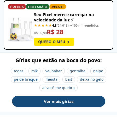
⚡ OFERTA
FRETE GRÁTIS
29% OFF
Seu Pixel merece carregar na
velocidade da luz ⚡
★★★★★
4,8
(24.613)
· +100 mil vendidos
R$ 28
R$ 39,90
QUERO O MEU →
Gírias que estão na boca do povo:
togas
mlk
vai babar
gentalha
naipe
pé de breque
meiota
bait
deixa no gelo
aí você me quebra
Ver mais gírias