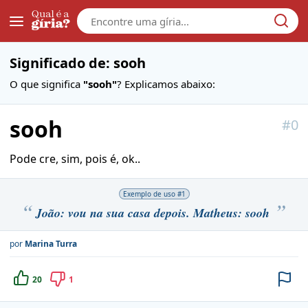
Galera
Significado de: sooh
O que significa
"sooh"
? Explicamos abaixo:
sooh
#
0
Pode cre, sim, pois é, ok..
Exemplo de uso #
1
João: vou na sua casa depois. Matheus: sooh
por
Marina Turra
20
1