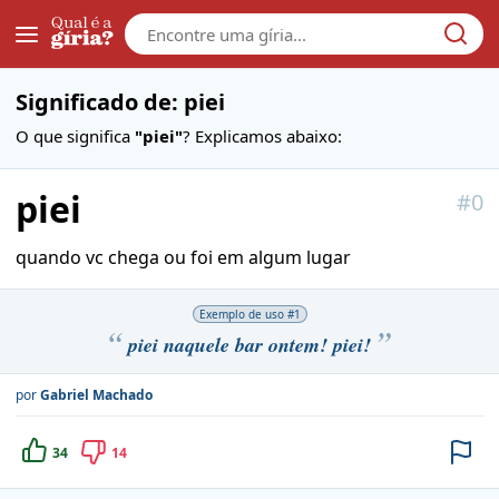
Galera
Significado de: piei
O que significa
"piei"
? Explicamos abaixo:
piei
#
0
quando vc chega ou foi em algum lugar
Exemplo de uso #
1
piei naquele bar ontem! piei!
por
Gabriel Machado
34
14