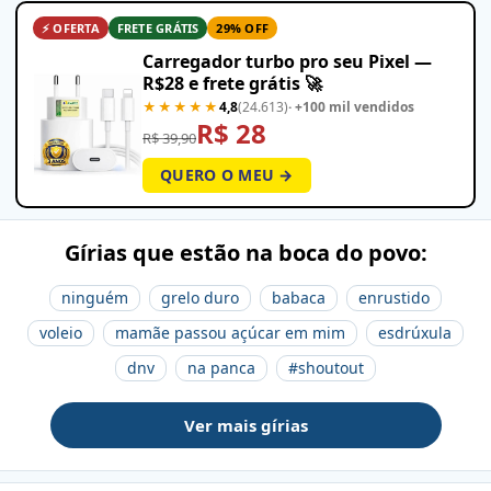
⚡ OFERTA
FRETE GRÁTIS
29% OFF
Carregador turbo pro seu Pixel —
R$28 e frete grátis 🚀
★★★★★
4,8
(24.613)
· +100 mil vendidos
R$ 28
R$ 39,90
QUERO O MEU →
Gírias que estão na boca do povo:
ninguém
grelo duro
babaca
enrustido
voleio
mamãe passou açúcar em mim
esdrúxula
dnv
na panca
#shoutout
Ver mais gírias