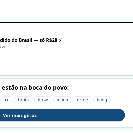
dido do Brasil — só R$28 ⚡
dos
e estão na boca do povo:
cc
brota
brow
mano
qrtne
bang
Ver mais gírias