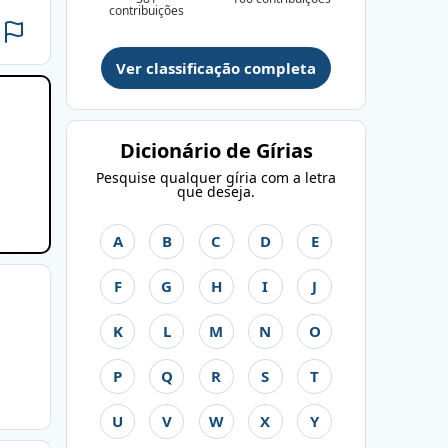
contribuições
Ver classificação completa
Dicionário de Gírias
Pesquise qualquer gíria com a letra
que deseja.
A
B
C
D
E
F
G
H
I
J
K
L
M
N
O
P
Q
R
S
T
U
V
W
X
Y