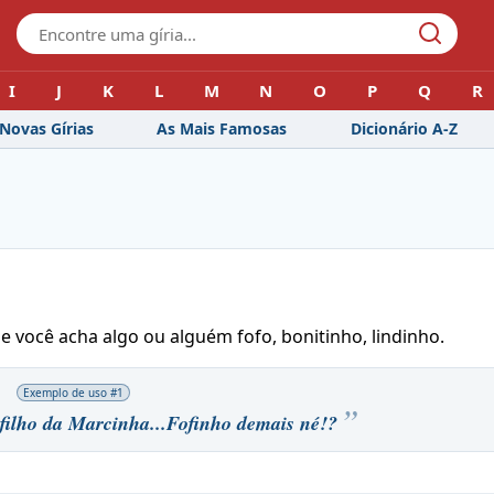
I
J
K
L
M
N
O
P
Q
R
Novas Gírias
As Mais Famosas
Dicionário A-Z
você acha algo ou alguém fofo, bonitinho, lindinho.
Exemplo de uso #
1
filho da Marcinha...Fofinho demais né!?