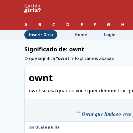
A
B
C
D
E
F
G
H
Inserir Gíria
Home
Login
Significado de: ownt
O que significa
"ownt"
? Explicamos abaixo:
ownt
ownt se usa quando você quer demonstrar que 
Ownt que lindooo esse 
por
Qual é a Gíria