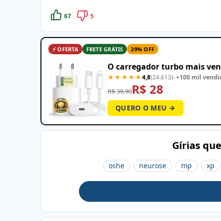
67
5
⚡ OFERTA
FRETE GRÁTIS
29% OFF
O carregador turbo mais ven
★★★★★
4,8
(24.613)
· +100 mil vendi
R$ 28
R$ 39,90
QUERO O MEU →
Gírias qu
oshe
neurose
mp
xp