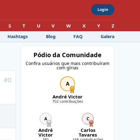
Login
S
T
U
V
W
X
Y
Z
Hashtags
Blog
FAQ
Galera
Pódio da Comunidade
Confira usuários que mais contribuíram
com gírias
#
0
A
André Victor
702 contribuições
A
C
André
Carlos
Victor
Tavares
381
166 contribuições