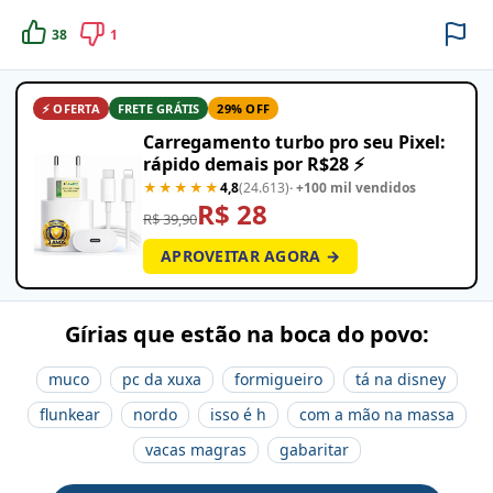
38
1
⚡ OFERTA
FRETE GRÁTIS
29% OFF
Carregamento turbo pro seu Pixel:
rápido demais por R$28 ⚡
★★★★★
4,8
(24.613)
· +100 mil vendidos
R$ 28
R$ 39,90
APROVEITAR AGORA →
Gírias que estão na boca do povo:
muco
pc da xuxa
formigueiro
tá na disney
flunkear
nordo
isso é h
com a mão na massa
vacas magras
gabaritar