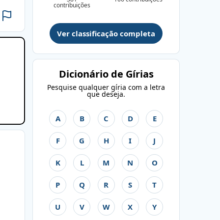
contribuições
Ver classificação completa
Dicionário de Gírias
Pesquise qualquer gíria com a letra
que deseja.
A
B
C
D
E
F
G
H
I
J
K
L
M
N
O
P
Q
R
S
T
U
V
W
X
Y