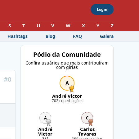
Login
S
T
U
V
W
X
Y
Z
Hashtags
Blog
FAQ
Galera
Pódio da Comunidade
Confira usuários que mais contribuíram
com gírias
#
0
A
André Victor
702 contribuições
A
C
André
Carlos
Victor
Tavares
381
166 contribuições