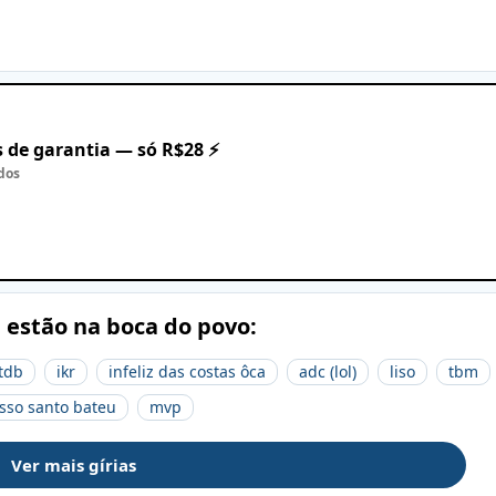
 de garantia — só R$28 ⚡
dos
e estão na boca do povo:
tdb
ikr
infeliz das costas ôca
adc (lol)
liso
tbm
sso santo bateu
mvp
Ver mais gírias