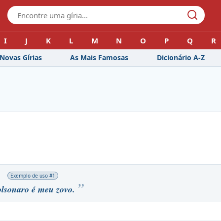
I
J
K
L
M
N
O
P
Q
R
Novas Gírias
As Mais Famosas
Dicionário A-Z
Exemplo de uso #
1
lsonaro é meu zovo.