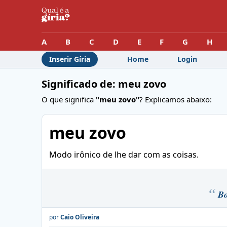
A
B
C
D
E
F
G
H
Inserir Gíria
Home
Login
Significado de: meu zovo
O que significa
"meu zovo"
? Explicamos abaixo:
meu zovo
Modo irônico de lhe dar com as coisas.
Bo
por
Caio Oliveira