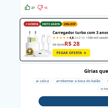
27
15
⚡ OFERTA
FRETE GRÁTIS
29% OFF
Carregador turbo com 3 anos
★★★★★
4,8
(24.613)
· +100 mil vendi
R$ 28
R$ 39,90
PEGAR OFERTA →
Gírias qu
ai calica
arrebentar a boca do balão
o no