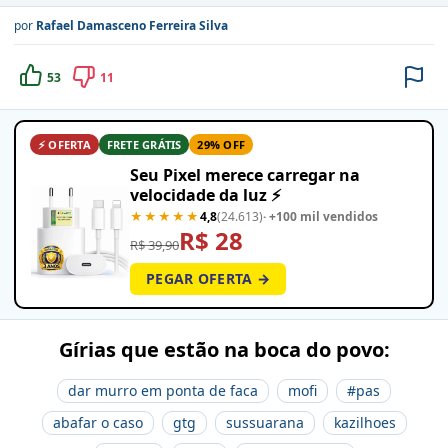
por
Rafael Damasceno Ferreira Silva
53
11
⚡ OFERTA
FRETE GRÁTIS
29% OFF
Seu Pixel merece carregar na
velocidade da luz ⚡
★★★★★
4,8
(24.613)
· +100 mil vendidos
R$ 28
R$ 39,90
PEGAR OFERTA →
Gírias que estão na boca do povo:
dar murro em ponta de faca
mofi
#pas
abafar o caso
gtg
sussuarana
kazilhoes