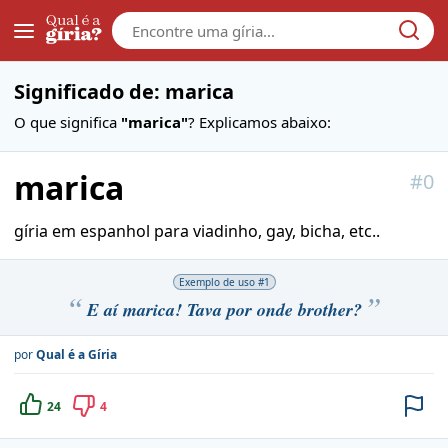
Galera
Significado de: marica
O que significa
"marica"
? Explicamos abaixo:
marica
#
0
gíria em espanhol para viadinho, gay, bicha, etc..
Exemplo de uso #
1
E aí marica! Tava por onde brother?
por
Qual é a Gíria
24
4