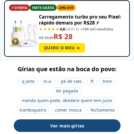
⚡ OFERTA
FRETE GRÁTIS
29% OFF
Carregamento turbo pro seu Pixel:
rápido demais por R$28 ⚡
★★★★★
4,8
(24.613)
· +100 mil vendidos
R$ 28
R$ 39,90
QUERO O MEU →
Gírias que estão na boca do povo:
q jeito
m.a.
pé de rato
ft
trem
ter pegada
manda quem pode, obedece quem tem juizo
trambiqueiro
comer mosca
fechamento
Ver mais gírias