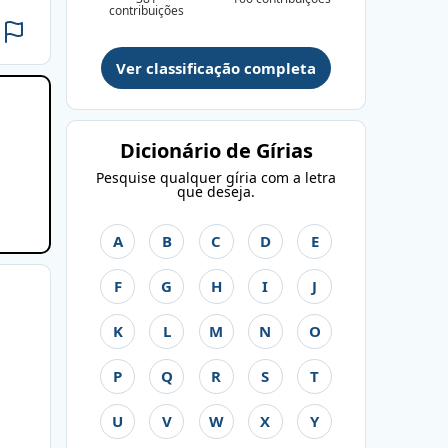
contribuições
Ver classificação completa
Dicionário de Gírias
Pesquise qualquer gíria com a letra
que deseja.
A
B
C
D
E
F
G
H
I
J
K
L
M
N
O
P
Q
R
S
T
U
V
W
X
Y