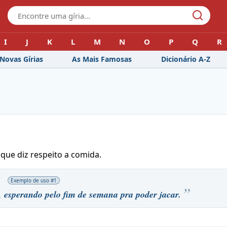
I
J
K
L
M
N
O
P
Q
R
Novas Gírias
As Mais Famosas
Dicionário A-Z
 que diz respeito a comida.
Exemplo de uso #
1
, esperando pelo fim de semana pra poder jacar.