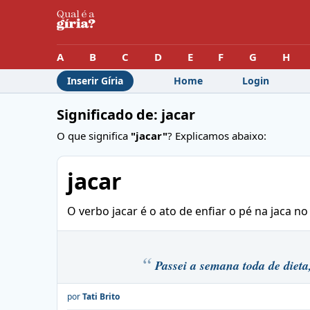
A
B
C
D
E
F
G
H
Inserir Gíria
Home
Login
Significado de: jacar
O que significa
"jacar"
? Explicamos abaixo:
jacar
O verbo jacar é o ato de enfiar o pé na jaca no
Passei a semana toda de dieta
por
Tati Brito