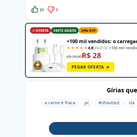
21
5
⚡ OFERTA
FRETE GRÁTIS
29% OFF
+100 mil vendidos: o carreg
★★★★★
4,8
(24.613)
· +100 mil vendi
R$ 28
R$ 39,90
PEGAR OFERTA →
Gírias qu
a carne é fraca
pc
#shoutout
sla