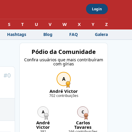
Login
S
T
U
V
W
X
Y
Z
Hashtags
Blog
FAQ
Galera
Pódio da Comunidade
Confira usuários que mais contribuíram
com gírias
#
0
A
André Victor
702 contribuições
A
C
André
Carlos
Victor
Tavares
381
166 contribuições