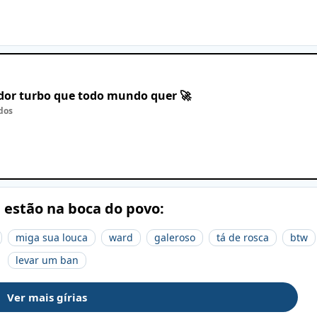
ador turbo que todo mundo quer 🚀
dos
e estão na boca do povo:
miga sua louca
ward
galeroso
tá de rosca
btw
levar um ban
Ver mais gírias