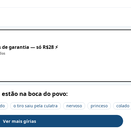
 de garantia — só R$28 ⚡
dos
e estão na boca do povo:
do
o tiro saiu pela culatra
nervoso
princeso
colado
Ver mais gírias