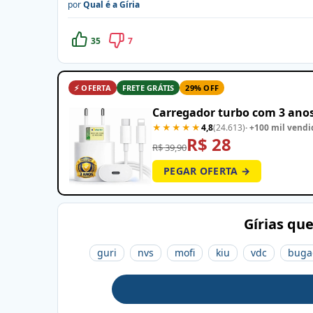
por
Qual é a Gíria
35
7
⚡ OFERTA
FRETE GRÁTIS
29% OFF
Carregador turbo com 3 anos
★★★★★
4,8
(24.613)
· +100 mil vendi
R$ 28
R$ 39,90
PEGAR OFERTA →
Gírias qu
guri
nvs
mofi
kiu
vdc
buga