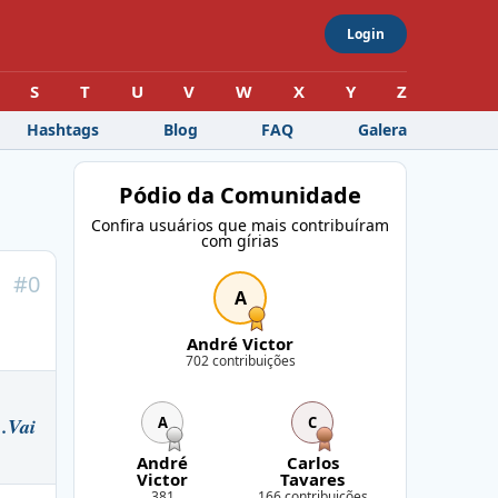
Login
S
T
U
V
W
X
Y
Z
Hashtags
Blog
FAQ
Galera
Pódio da Comunidade
Confira usuários que mais contribuíram
com gírias
#
0
A
André Victor
702 contribuições
A
C
..Vai
André
Carlos
Victor
Tavares
381
166 contribuições