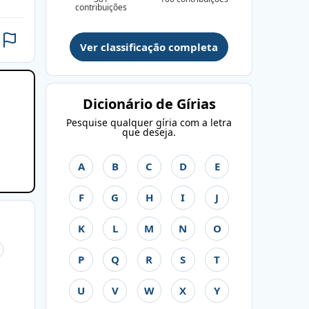
contribuições
Ver classificação completa
Dicionário de Gírias
Pesquise qualquer gíria com a letra
que deseja.
A
B
C
D
E
F
G
H
I
J
K
L
M
N
O
P
Q
R
S
T
U
V
W
X
Y