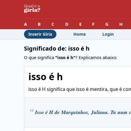
A
B
C
D
E
F
G
H
Inserir Gíria
Home
Login
Significado de: isso é h
O que significa
"isso é h"
? Explicamos abaixo:
isso é h
isso é H significa que isso é mentira, que é c
Isso é H de Marquinhos, Juliana. Tu num sab