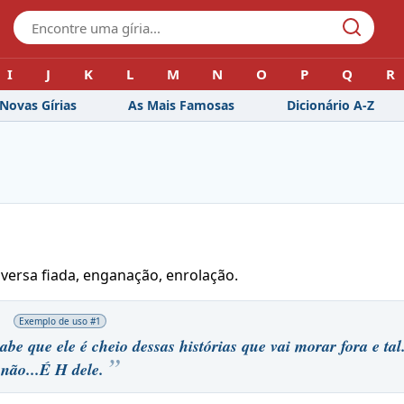
I
J
K
L
M
N
O
P
Q
R
Novas Gírias
As Mais Famosas
Dicionário A-Z
onversa fiada, enganação, enrolação.
Exemplo de uso #
1
e que ele é cheio dessas histórias que vai morar fora e tal
não...É H dele.