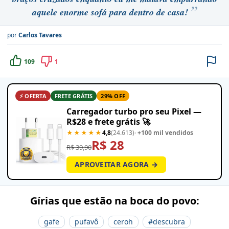
aquele enorme sofá para dentro de casa!
por
Carlos Tavares
109
1
⚡ OFERTA
FRETE GRÁTIS
29% OFF
Carregador turbo pro seu Pixel —
R$28 e frete grátis 🚀
★★★★★
4,8
(24.613)
· +100 mil vendidos
R$ 28
R$ 39,90
APROVEITAR AGORA →
Gírias que estão na boca do povo:
gafe
pufavô
ceroh
#descubra