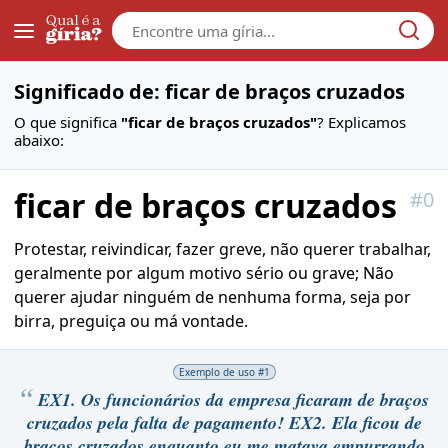
Galera
Significado de: ficar de braços cruzados
O que significa
"ficar de braços cruzados"
? Explicamos
abaixo:
ficar de braços cruzados
#
0
Protestar, reivindicar, fazer greve, não querer trabalhar,
geralmente por algum motivo sério ou grave; Não
querer ajudar ninguém de nenhuma forma, seja por
birra, preguiça ou má vontade.
Exemplo de uso #
1
EX1. Os funcionários da empresa ficaram de braços
cruzados pela falta de pagamento! EX2. Ela ficou de
braços cruzados enquanto eu me matava empurrando