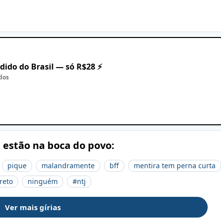
dido do Brasil — só R$28 ⚡
dos
e estão na boca do povo:
pique
malandramente
bff
mentira tem perna curta
reto
ninguém
#ntj
Ver mais gírias