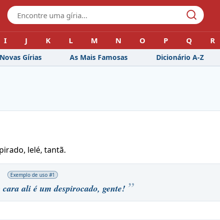
I
J
K
L
M
N
O
P
Q
R
Novas Gírias
As Mais Famosas
Dicionário A-Z
rado, lelé, tantã.
Exemplo de uso #
1
cara ali é um despirocado, gente!