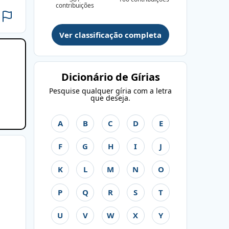
contribuições
Ver classificação completa
Dicionário de Gírias
Pesquise qualquer gíria com a letra
que deseja.
A
B
C
D
E
F
G
H
I
J
K
L
M
N
O
P
Q
R
S
T
U
V
W
X
Y