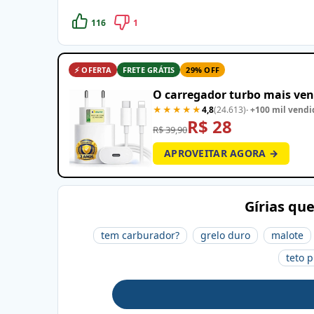
116
1
⚡ OFERTA
FRETE GRÁTIS
29% OFF
O carregador turbo mais ven
★★★★★
4,8
(24.613)
· +100 mil vendi
R$ 28
R$ 39,90
APROVEITAR AGORA →
Gírias qu
tem carburador?
grelo duro
malote
teto p