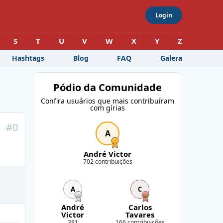
Login
S
T
U
V
W
X
Y
Z
Hashtags
Blog
FAQ
Galera
Pódio da Comunidade
Confira usuários que mais contribuíram
com gírias
#
0
A
André Victor
702 contribuições
A
C
André
Carlos
Victor
Tavares
381
166 contribuições