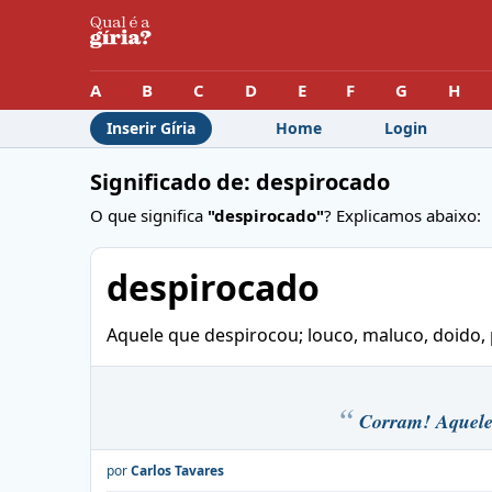
A
B
C
D
E
F
G
H
Inserir Gíria
Home
Login
Significado de: despirocado
O que significa
"despirocado"
? Explicamos abaixo:
despirocado
Aquele que despirocou; louco, maluco, doido, pi
Corram! Aquele 
por
Carlos Tavares