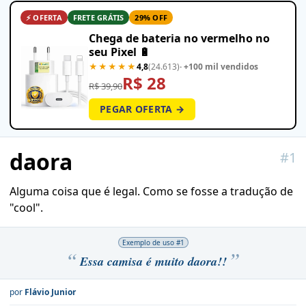
⚡ OFERTA
FRETE GRÁTIS
29% OFF
Chega de bateria no vermelho no
seu Pixel 🔋
★★★★★
4,8
(24.613)
· +100 mil vendidos
R$ 28
R$ 39,90
PEGAR OFERTA →
daora
#
1
Alguma coisa que é legal. Como se fosse a tradução de
"cool".
Exemplo de uso #
1
Essa camisa é muito daora!!
por
Flávio Junior