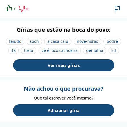
7
0
Gírias que estão na boca do povo:
feiudo
sooh
a casa caiu
nove-horas
podre
1k
treta
cê é loco cachoeira
gentalha
rd
Ver mais gírias
Não achou o que procurava?
Que tal escrever você mesmo?
Adicionar gíria