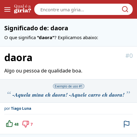
Galera
Significado de: daora
O que significa
"daora"
? Explicamos abaixo:
daora
#
0
Algo ou pessoa de qualidade boa.
Exemplo de uso #
1
-Aquela mina eh daora! -Aquele carro eh daora!
por
Tiago Luna
48
7