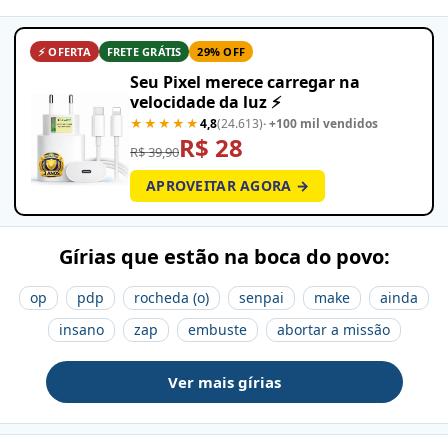
⚡ OFERTA
FRETE GRÁTIS
29% OFF
Seu Pixel merece carregar na
velocidade da luz ⚡
★★★★★
4,8
(24.613)
· +100 mil vendidos
R$ 28
R$ 39,90
APROVEITAR AGORA →
Gírias que estão na boca do povo:
op
pdp
rocheda (o)
senpai
make
ainda
insano
zap
embuste
abortar a missão
Ver mais gírias