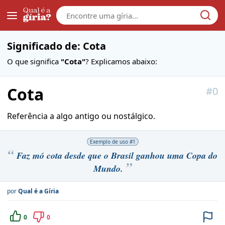
Galera
Significado de: Cota
O que significa
"Cota"
? Explicamos abaixo:
Cota
#
0
Referência a algo antigo ou nostálgico.
Exemplo de uso #
1
Faz mó cota desde que o Brasil ganhou uma Copa do
Mundo.
por
Qual é a Gíria
0
0