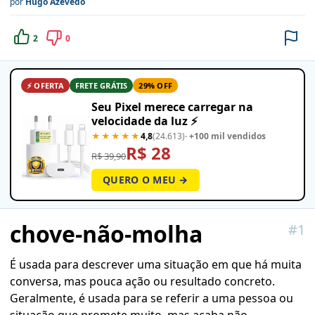
por
Hugo Azevedo
2
0
⚡ OFERTA
FRETE GRÁTIS
29% OFF
Seu Pixel merece carregar na
velocidade da luz ⚡
★★★★★
4,8
(24.613)
· +100 mil vendidos
R$ 28
R$ 39,90
QUERO O MEU →
chove-não-molha
#
1
É usada para descrever uma situação em que há muita
conversa, mas pouca ação ou resultado concreto.
Geralmente, é usada para se referir a uma pessoa ou