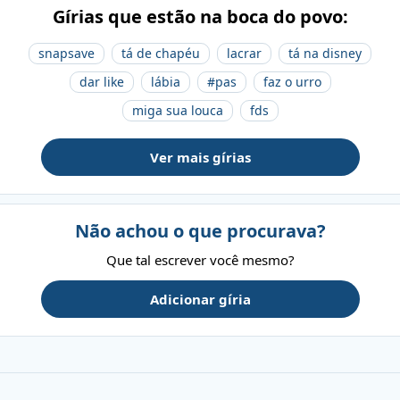
Gírias que estão na boca do povo:
snapsave
tá de chapéu
lacrar
tá na disney
dar like
lábia
#pas
faz o urro
miga sua louca
fds
Ver mais gírias
Não achou o que procurava?
Que tal escrever você mesmo?
Adicionar gíria