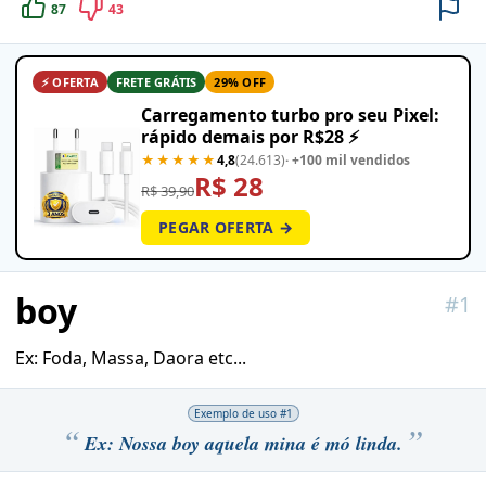
87
43
⚡ OFERTA
FRETE GRÁTIS
29% OFF
Carregamento turbo pro seu Pixel:
rápido demais por R$28 ⚡
★★★★★
4,8
(24.613)
· +100 mil vendidos
R$ 28
R$ 39,90
PEGAR OFERTA →
boy
#
1
Ex: Foda, Massa, Daora etc...
Exemplo de uso #
1
Ex: Nossa boy aquela mina é mó linda.