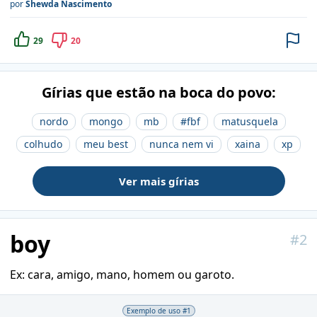
por
Shewda Nascimento
29
20
Gírias que estão na boca do povo:
nordo
mongo
mb
#fbf
matusquela
colhudo
meu best
nunca nem vi
xaina
xp
Ver mais gírias
boy
#
2
Ex: cara, amigo, mano, homem ou garoto.
Exemplo de uso #
1