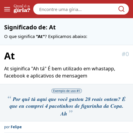
Galera
Significado de: At
O que significa
"At"
? Explicamos abaixo:
At
#
0
At siginifica "Ah tá" É bem utilizado em whastapp,
facebook e aplicativos de mensagem
Exemplo de uso #
1
Por quê tá aqui que você gastou 28 reais ontem? É
que eu comprei 4 pacotinhos de figurinha da Copa.
Ah
por
Felipe