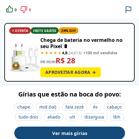
0
0
⚡ OFERTA
FRETE GRÁTIS
29% OFF
Chega de bateria no vermelho no
seu Pixel 🔋
★★★★★
4,8
(24.613)
· +100 mil vendidos
R$ 28
R$ 39,90
APROVEITAR AGORA →
Gírias que estão na boca do povo:
chape
mid (lol)
fala zezé
és
cabaço
tudo dois
aliado
ult
diza/guia
tbh
Ver mais gírias