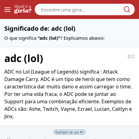
Galera
Significado de: adc (lol)
O que significa
"adc (lol)"
? Explicamos abaixo:
adc (lol)
#
0
ADC no Lol (League of Legends) significa : Attack
Damage Carry. ADC é um tipo de herói que tem como
característica dar muito dano e assim carregar o time.
Por ter uma vida fraca, o ADC pode se juntar ao
Support para uma combinação eficiente. Exemplos de
ADCs são: Ashe, Twitch, Vayne, Ezrael, Lucian, Caitlyn e
Jinx.
Exemplo de uso #
1