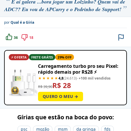
E aí galera ...bora jogar um Lolzinho? Quem vai de
ADC?? Eu vou de APCarry e o Pedrinho de Support!
por
Qual é a Gíria
36
18
⚡ OFERTA
FRETE GRÁTIS
29% OFF
Carregamento turbo pro seu Pixel:
rápido demais por R$28 ⚡
★★★★★
4,8
(24.613)
· +100 mil vendidos
R$ 28
R$ 39,90
QUERO O MEU →
Gírias que estão na boca do povo:
psc
mozão
msm
da gringa
fds