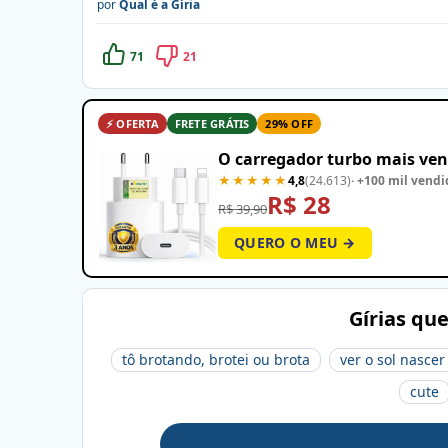
por
Qual é a Gíria
71
21
⚡ OFERTA
FRETE GRÁTIS
29% OFF
O carregador turbo mais ven
★★★★★
4,8
(24.613)
· +100 mil vendi
R$ 28
R$ 39,90
QUERO O MEU →
Gírias qu
tô brotando, brotei ou brota
ver o sol nasce
cute