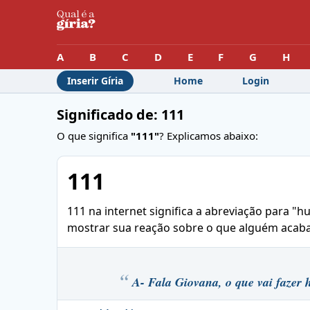
A
B
C
D
E
F
G
H
Inserir Gíria
Home
Login
Significado de: 111
O que significa
"111"
? Explicamos abaixo:
111
111 na internet significa a abreviação para
mostrar sua reação sobre o que alguém acaba 
A- Fala Giovana, o que vai fazer 