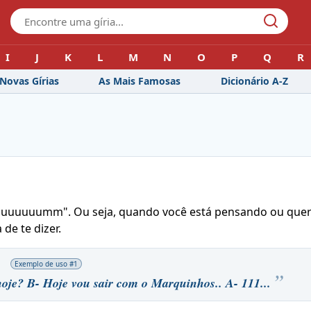
I
J
K
L
M
N
O
P
Q
R
Novas Gírias
As Mais Famosas
Dicionário A-Z
 "huuuuuuumm". Ou seja, quando você está pensando ou que
de te dizer.
Exemplo de uso #
1
hoje? B- Hoje vou sair com o Marquinhos.. A- 111...