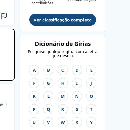
contribuições
Ver classificação completa
Dicionário de Gírias
Pesquise qualquer gíria com a letra
que deseja.
A
B
C
D
E
F
G
H
I
J
K
L
M
N
O
ue
P
Q
R
S
T
U
V
W
X
Y