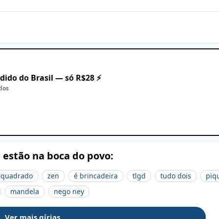
dido do Brasil — só R$28 ⚡
dos
e estão na boca do povo:
r quadrado
zen
é brincadeira
tlgd
tudo dois
piq
mandela
nego ney
Ver mais gírias