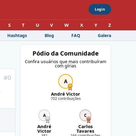
Login
S
T
U
V
W
X
Y
Z
Hashtags
Blog
FAQ
Galera
Pódio da Comunidade
Confira usuários que mais contribuíram
com gírias
#
0
A
r
André Victor
702 contribuições
A
C
André
Carlos
Victor
Tavares
381
166 contribuições